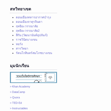
สหวิทยาเขต
ดอนเมืองทหารอากาศบำรุง
ดอนเมืองจาตุรจินดา
ฤทธิยะวรรณาลัย
ฤทธิยะวรรณาลัย2
สีกัน (วัฒนานันท์อุปถัมภ์)
ราชวินิตบางเขน
หอวัง
สารวิทยา
รัตนโกสินทร์สมโภชบางเขน
มุมนักเรียน
> Khan Academy
> DataCamp
> Quora
> TED-Ed
> Instructables