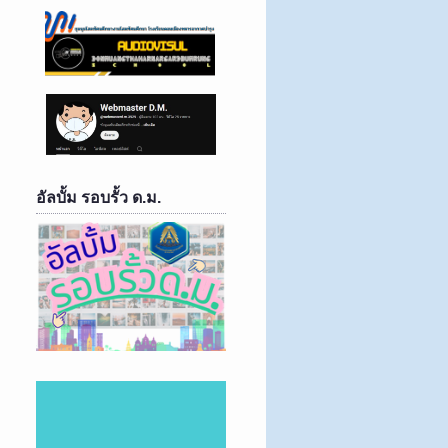
อัลบั้ม รอบรั้ว ด.ม.